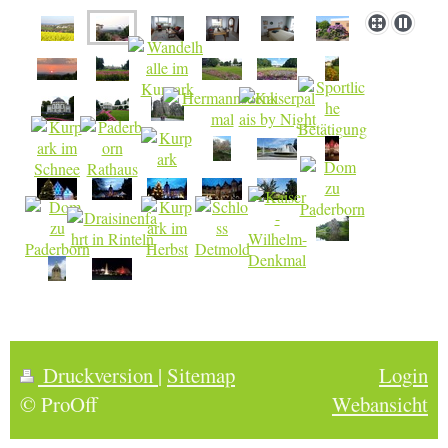
Druckversion
|
Sitemap
Login
© ProOff
Webansicht