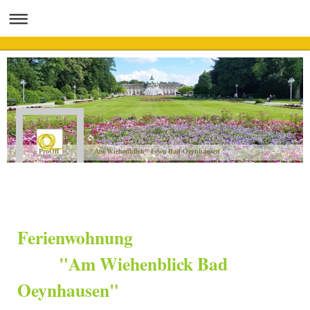
ProOff "Am Wiehenblick" Fewo Bad Oeynhausen
Ferienwohnung
"Am Wiehenblick Bad
Oeynhausen"